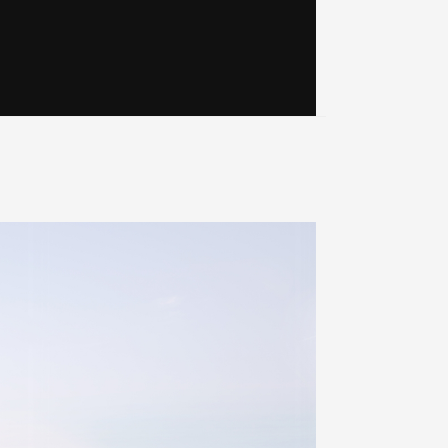
, 관
의를
하거나
등록
니다.