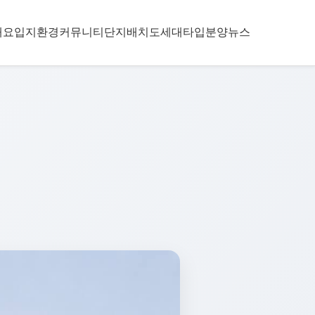
개요
입지환경
커뮤니티
단지배치도
세대타입
분양뉴스