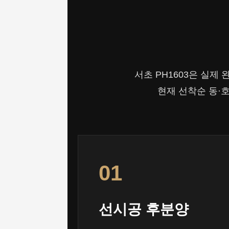
서초 PH1603은 실제
현재 선착순 동·호
01
선시공 후분양