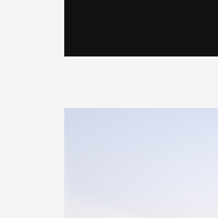
* 문
* 고
* 스
* 서
* 민
3. 
수집
계 
4. 
이용
거부
5. 
이용
허위
타인
하는
특히
* 