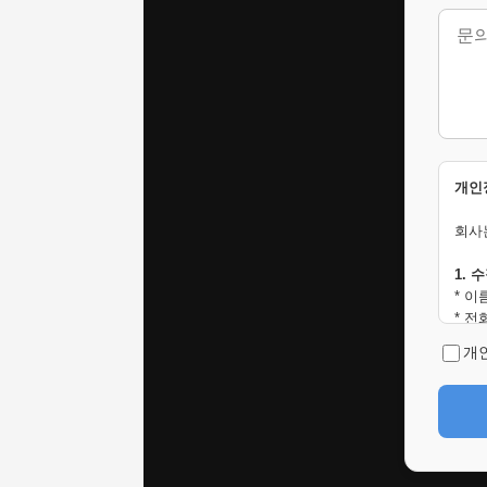
개인
회사
1. 
* 이
* 
* 문
개
* IP
* 브
* 접
* 접
2. 