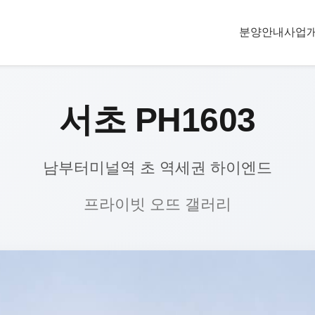
분양안내
사업
서초 PH1603
남부터미널역 초 역세권 하이엔드
프라이빗 오뜨 갤러리